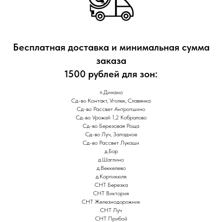
Бесплатная доставка и минимальная сумма
заказа
1500 рублей для зон:
п.Динамо
Сд-во Контакт, Уголек, Славянка
Сд-во Рассвет Антропшино
Сд-во Урожай 1,2 Кобралово
Сд-во Березовая Роща
Сд-во Луч, Западное
Сд-во Рассвет Лукаши
д.Бор
д.Шаглино
д.Веккелево
д.Корпикюля
СНТ Березка
СНТ Виктория
СНТ Железнодорожник
СНТ Луч
СНТ Прибой