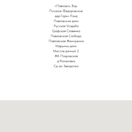
г.Павловск, Вир
Поселок Федоровское
дер.Горки Лэнд
Павловские дачи
Русская Усадьба
Графская Славянка
Павловская Слобода
Павловская Жемчужина
Марьины дачи
Массив дачный 2
ЖК Покровская
д.Романовка
Сд-во Звездочка