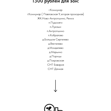
1300 рублей для зон:
г.Коммунар
г.Коммунар ( Павловская 9, вторая проходная)
ЖК.Ново-Антропшино, Ремиз
п.Пудомяги
п.Лукаши
п.Антропшино
п.Кобралово
д.Большое Сергелево
д.Вяхтелево
д.Монделево
д.Марьино
д.Порицы
д.Покровская
СНТ Бавария
СНТ Дачная